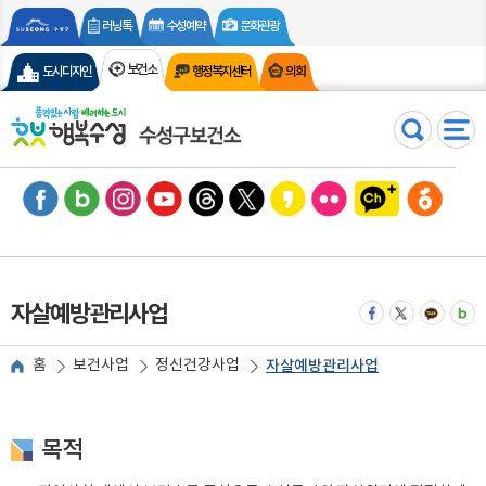
러닝톡
수성예약
문화관광
보건소
도시디자인
행정복지센터
의회
검색
전체메
페이스북
블로그
인스타그램
유튜브
스레드
엑스
카카오스토리
플리커
수성구 카카오톡 채
수성구청 당
자살예방관리사업
페이스북으로 공유
트위터로 공유
카카오톡 
밴드
홈
보건사업
정신건강사업
자살예방관리사업
목적