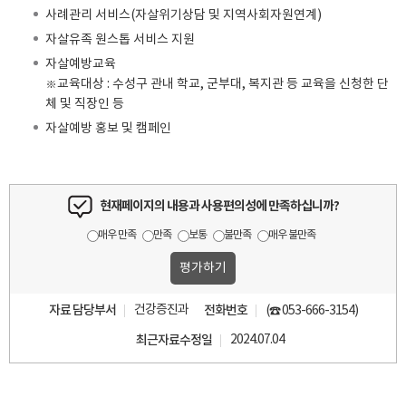
사례관리 서비스(자살위기상담 및 지역사회자원연계)
자살유족 원스톱 서비스 지원
자살예방교육
※교육대상 : 수성구 관내 학교, 군부대, 복지관 등 교육을 신청한 단
체 및 직장인 등
자살예방 홍보 및 캠페인
현재페이지의 내용과 사용편의성에 만족하십니까?
매우 만족
만족
보통
불만족
매우 불만족
자료 담당부서
건강증진과
전화번호
(☎ 053-666-3154)
최근자료수정일
2024.07.04