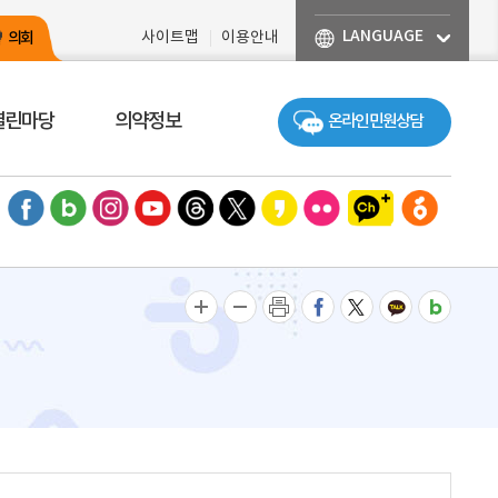
LANGUAGE
의회
사이트맵
이용안내
열린마당
의약정보
온라인 민원상담
페이스북
블로그
인스타그램
유튜브
스레드
엑스
카카오스토리
플리커
수성구 카카오톡 채널
수성구청 당근
글자크게
글자작게
인쇄
페이스북으로 공유
트위터로 공유
카카오톡 공유
밴드 공유