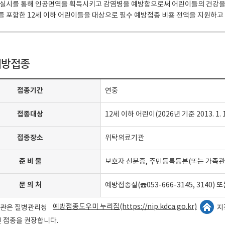
 실시를 통해 인공면역을 획득시키고 감염병을 예방함으로써 어린이들의 건강을
 포함한 12세 이하 어린이들을 대상으로 필수 예방접종 비용 전액을 지원하고
예방접종
접종기간
연중
접종대상
12세 이하 어린이(2026년 기준 2013. 1. 
접종장소
위탁의료기관
준 비 물
보호자 신분증, 주민등록등본(또는 가족관
문 의 처
예방접종실(☎053-666-3145, 3140)
예방접종도우미 누리집(https://nip.kdca.go.kr)
기관은 질병관리청
지
전 접종을 권장합니다.