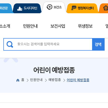
보건소
화관광
도시디자인
행정복지센터
소소개
민원안내
보건사업
위생정보
기
검색
어린이 예방접종
홈
민원안내
예방접종
어린이 예방접종