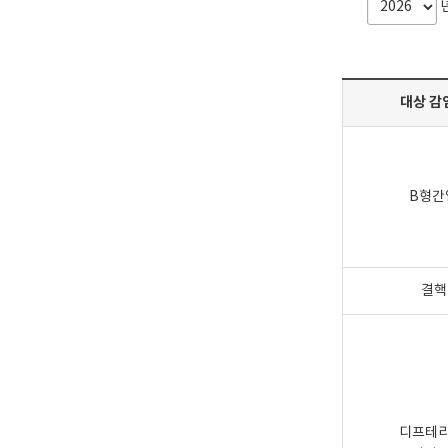
대상 감
B형간
결핵
디프테리