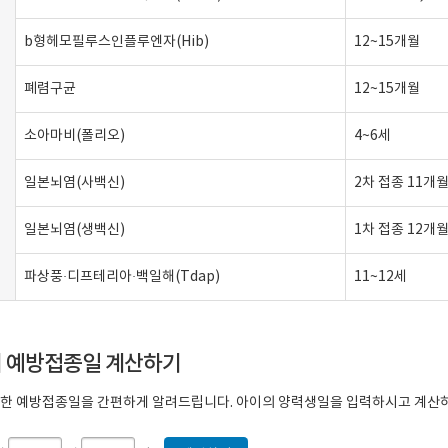
b형헤모필루스인플루엔자(Hib)
12~15개월
폐렴구균
12~15개월
소아마비(폴리오)
4~6세
일본뇌염(사백신)
2차 접종 11개월 
일본뇌염(생백신)
1차 접종 12개월
파상풍·디프테리아·백일해(Tdap)
11~12세
이 예방접종일 계산하기
한 예방접종일을 간편하게 알려드립니다. 아이의 양력생일을 입력하시고 계산하