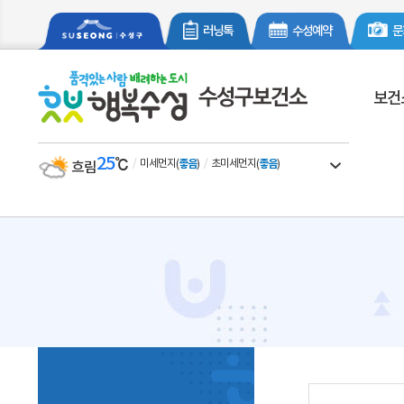
러닝톡
수성예약
문
보건
25
℃
일기예보 더보
미세먼지
좋음
초미세먼지
좋음
(
)
(
)
흐림