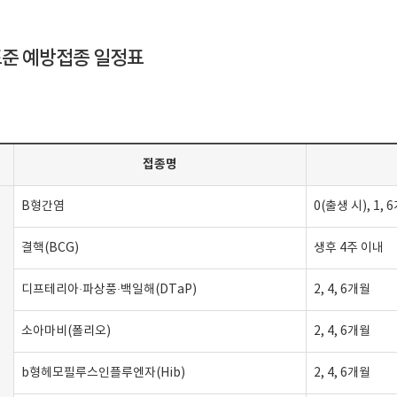
표준 예방접종 일정표
접종명
B형간염
0(출생 시), 1, 
결핵(BCG)
생후 4주 이내
디프테리아·파상풍·백일해(DTaP)
2, 4, 6개월
소아마비(폴리오)
2, 4, 6개월
b형헤모필루스인플루엔자(Hib)
2, 4, 6개월