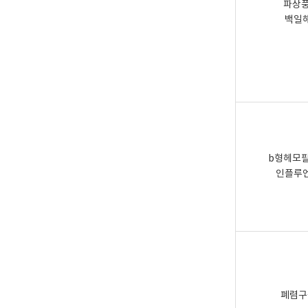
파상풍
백일
b형헤모
인플루
폐렴구