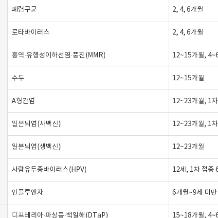
폐렴구균
2, 4, 6개월
로타바이러스
2, 4, 6개월
홍역·유행성이하선염·풍진(MMR)
12~15개월, 4~
수두
12~15개월
A형간염
12~23개월, 1
일본뇌염(사백신)
12~23개월, 1
일본뇌염(생백신)
12~23개월
사람유두종바이러스(HPV)
12세, 1차 접종
인플루엔자
6개월~9세 미만 
디프테리아·파상풍·백일해(DTaP)
15~18개월, 4~