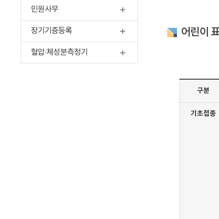
민원사무
펼치기
어린이 
장기기증등록
펼치기
혈압·체성분측정기
펼치기
구분
기초접종