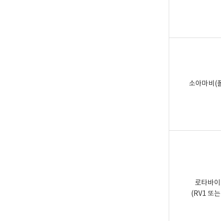
소아마비(
로타바이
(RV1 또는