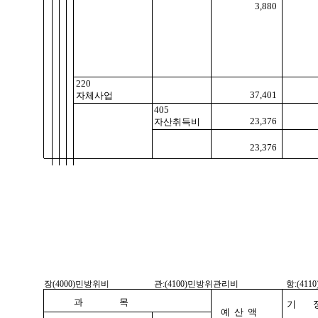
3,880
220
37,401
자체사업
405
23,376
자산취득비
23,376
장(4000)민방위비
관:(4100)민방위관리비
항:(41
과 목
기 
예 산 액