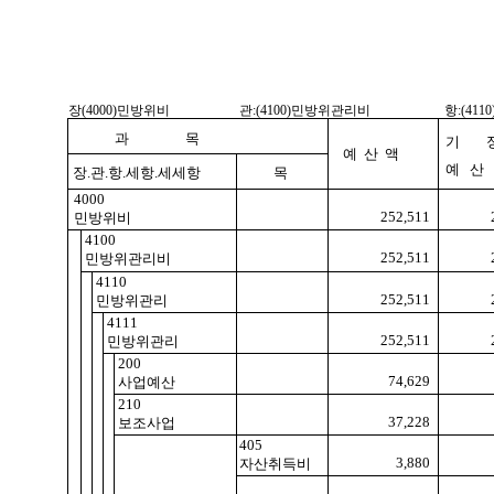
장(4000)민방위비
관:(4100)민방위관리비
항:(41
과 목
기 
예 산 액
예 산
장.관.항.세항.세세항
목
4000
252,511
민방위비
4100
252,511
민방위관리비
4110
252,511
민방위관리
4111
252,511
민방위관리
200
74,629
사업예산
210
37,228
보조사업
405
3,880
자산취득비