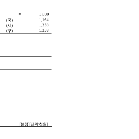
=
3,880
1,164
(국)
1,358
(시)
1,358
(구)
[본청][단위:천원]