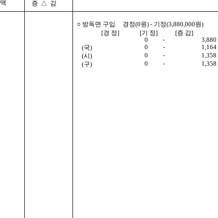
 액
증 △ 감
○ 방독면 구입 경정(0원) - 기정(3,880,000원)
[경 정] [기 정] [증 감]
0
-
3,880
0
-
1,164
(국)
0
-
1,358
(시)
0
-
1,358
(구)