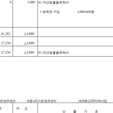
0
3,880
01 자산및물품취득비
○ 방독면 구입 3,880,000원
41,281
△3,880
27,256
△3,880
27,256
△3,880
01 자산및물품취득비
10)민방위관리
세항:(4111)민방위관리
세세항:(220)자체사업
정
비 교
산 출 기 초