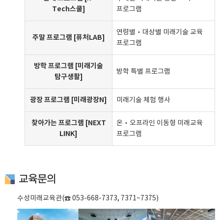
Tech스쿨]
프로그램
연령별‧대상별 미래기술 교육
주말 프로그램 [퓨처LAB]
프로그램
방학 프로그램 [미래기술
방학 특별 프로그램
탐구생활]
광장 프로그램 [미래광장N]
미래기술 체험 행사
찾아가는 프로그램 [NEXT
온‧오프라인 이동형 미래교육
LINK]
프로그램
교육문의
수성미래교육관(☎ 053-668-7373, 7371~7375)