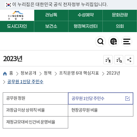
이 누리집은 대한민국 공식 전자정부 누리집입니다.
러닝톡
수성예약
문화관광
도시디자인
보건소
행정복지센터
의회
2023년
전자점자 내려받기
점자미리 보
공유하
홈
정보공개
정책
조직운영 6대 핵심지표
2023년
공무원 1인당 주민수
공무원 정원
공무원 1인당 주민수
과장급 이상 상위직 비율
현장공무원 비율
재정규모대비 인건비 운영비율