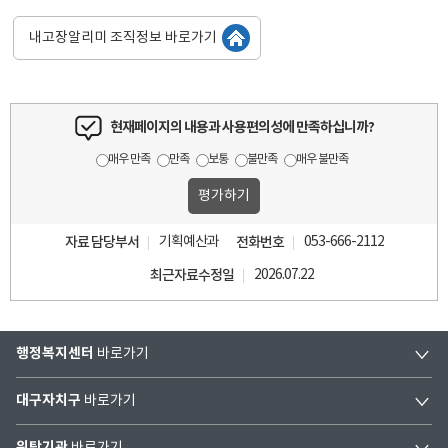
내고장알리미 조직정보 바로가기
현재페이지의 내용과 사용편의성에 만족하십니까?
매우 만족
만족
보통
불만족
매우 불만족
자료 담당부서
기획예산과
전화번호
053-666-2112
최근자료수정일
2026.07.22
행정복지센터
바로가기
대구자치구
바로가기
위탁기관