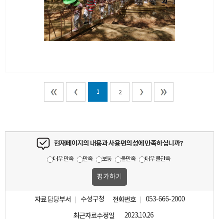
1
2
현재페이지의 내용과 사용편의성에 만족하십니까?
매우 만족
만족
보통
불만족
매우 불만족
자료 담당부서
수성구청
전화번호
053-666-2000
최근자료수정일
2023.10.26