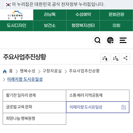
이 누리집은 대한민국 공식 전자정부 누리집입니다.
러닝톡
수성예약
문화관광
도시디자인
보건소
행정복지센터
의회
주요사업추진상황
전자점자 내려받기
점자미리 보
공유하
홈
행복수성
구정자료실
주요사업추진상황
미래지향 도시유일성
활기찬 일자리 경제
소통 배려 지역공동체
글로벌 교육 문화
미래지향 도시유일성
희망나눔 행복동행