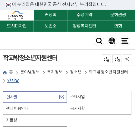
이 누리집은 대한민국 공식 전자정부 누리집입니다.
러닝톡
수성예약
문화관광
도시디자인
보건소
행정복지센터
의회
학교밖청소년지원센터
전자점자 내려받기
점자미리 보
공유하
홈
분야별정보
복지정보
청소년
학교밖청소년지원센터
인사말
인사말
주요사업
센터 이용안내
공지사항
자료실