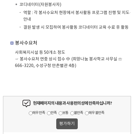
코디네이터(자원봉사자)
역할 : 각 봉사수요처 현장에서 봉사활동 프로그램 진행 및 지도·
안내
결원 발생 시 모집하여 봉사활동 코디네이터 교육 수료 후 활동
봉사수요처
사회복지시설 등 50개소 정도
☞ 봉사수요처 연중 상시 접수 中 (희망나눔 봉사학교 사무실 ☏
666-3220, 수성구청 만촌별관 4층)
현재페이지의 내용과 사용편의성에 만족하십니까?
매우 만족
만족
보통
불만족
매우 불만족