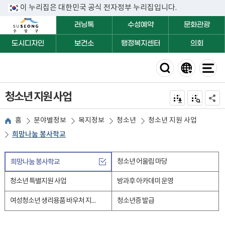
이 누리집은 대한민국 공식 전자정부 누리집입니다.
러닝톡
수성예약
문화관광
도시디자인
보건소
행정복지센터
의회
청소년 지원 사업
전자점자 내려받기
점자미리 보
공유하
홈
분야별정보
복지정보
청소년
청소년 지원 사업
희망나눔 봉사학교
희망나눔 봉사학교
청소년 어울림 마당
청소년 특별지원 사업
방과후 아카데미 운영
여성청소년 생리용품 바우처 지원사업
청소년증 발급