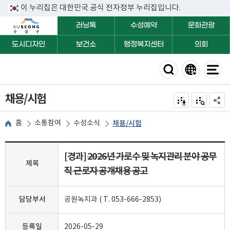
이 누리집은 대한민국 공식 전자정부 누리집입니다.
러닝톡
수성예약
문화관광
도시디자인
보건소
행정복지센터
의회
채용/시험
전자점자 내려받기
점자미리 보
공유하
홈
소통참여
수성소식
채용/시험
[경과]
2026년 가로수 및 녹지관리 분야 공무
제목
직 근로자 공개채용 공고
담당부서
공원녹지과 ( T. 053-666-2853)
등록일
2026-05-29