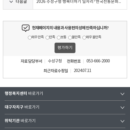
다음글
2026 수성구형 행복더하기 일자리 「한국전통문화체험관 운영보조」 참여자 모집 재공고
현재페이지의 내용과 사용편의성에 만족하십니까?
매우 만족
만족
보통
불만족
매우 불만족
자료 담당부서
수성구청
전화번호
053-666-2000
최근자료수정일
2024.07.11
행정복지센터
바로가기
대구자치구
바로가기
위탁기관
바로가기