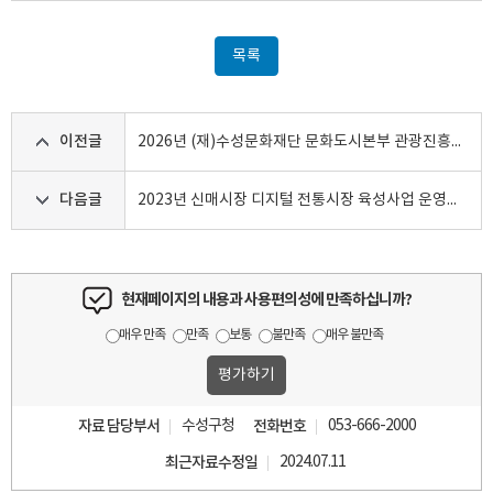
목록
이전글
2026년 (재)수성문화재단 문화도시본부 관광진흥센터 수성못 관광안내소 기간제 근로자 공개채용 계획 재공고
다음글
2023년 신매시장 디지털 전통시장 육성사업 운영인력 모집 공고
현재페이지의 내용과 사용편의성에 만족하십니까?
매우 만족
만족
보통
불만족
매우 불만족
자료 담당부서
수성구청
전화번호
053-666-2000
최근자료수정일
2024.07.11