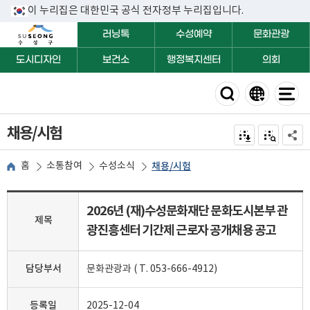
이 누리집은 대한민국 공식 전자정부 누리집입니다.
러닝톡
수성예약
문화관광
도시디자인
보건소
행정복지센터
의회
채용/시험
전자점자 내려받기
점자미리 보
공유하
홈
소통참여
수성소식
채용/시험
2026년 (재)수성문화재단 문화도시본부 관
제목
광진흥센터 기간제 근로자 공개채용 공고
담당부서
문화관광과 ( T. 053-666-4912)
등록일
2025-12-04