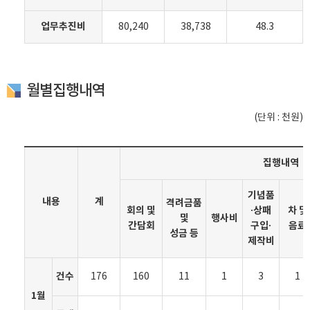
업무추진비
80,240
38,738
48.3
월별집행내역
(단위 : 천원)
집행내역
기념품
내용
계
격려금품
회의 및
·상패
차 및
및
행사비
간담회
구입·
음료
성금 등
제작비
건수
176
160
11
1
3
1
1월