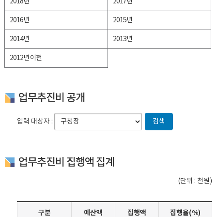
2018년
2017년
2016년
2015년
2014년
2013년
2012년 이전
업무추진비 공개
입력 대상자 :
검색
업무추진비 집행액 집계
(단위 : 천원)
구분
예산액
집행액
집행율(%)