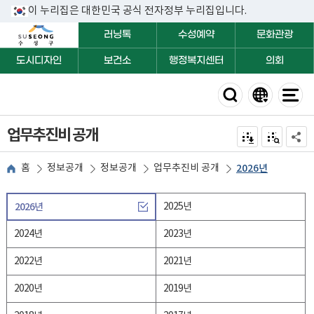
이 누리집은 대한민국 공식 전자정부 누리집입니다.
러닝톡
수성예약
문화관광
도시디자인
보건소
행정복지센터
의회
업무추진비 공개
전자점자 내려받기
점자미리 보
공유하
홈
정보공개
정보공개
업무추진비 공개
2026년
2026년
2025년
2024년
2023년
2022년
2021년
2020년
2019년