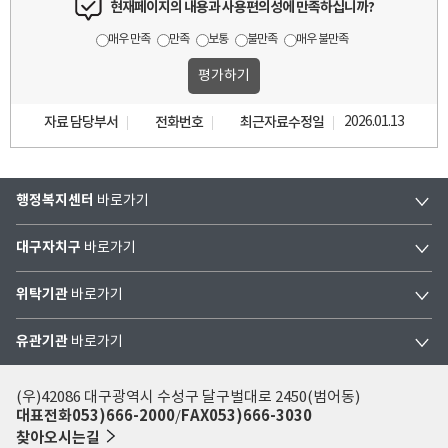
현재페이지의 내용과 사용편의성에 만족하십니까?
매우 만족
만족
보통
불만족
매우 불만족
자료 담당부서
전화번호
최근자료수정일
2026.01.13
행정복지센터
바로가기
대구자치구
바로가기
위탁기관
바로가기
유관기관
바로가기
(우)42086 대구광역시 수성구 달구벌대로 2450(범어동)
대표전화
053)666-2000
FAX
053)666-3030
찾아오시는길