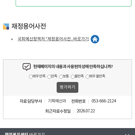
재정용어사전
국회예산정책처 「재정용어사전」 바로가기
현재페이지의 내용과 사용편의성에 만족하십니까?
매우 만족
만족
보통
불만족
매우 불만족
자료 담당부서
기획예산과
전화번호
053-666-2124
최근자료수정일
2026.07.22
행정복지센터