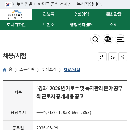
이 누리집은 대한민국 공식 전자정부 누리집입니다.
러닝톡
수성예약
문화관광
도시디자인
보건소
행정복지센터
의회
채용/시험
전자점자 내려받기
점자미리 보
공유하
홈
소통참여
수성소식
채용/시험
[경과]
2026년 가로수 및 녹지관리 분야 공무
제목
직 근로자 공개채용 공고
담당부서
공원녹지과 ( T. 053-666-2853)
등록일
2026-05-29