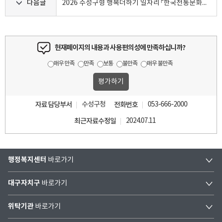
다음글
2026 수성구형 행복더하기 일자리 「한국전통문화체험관 운영보조」 참여자 모집 재공고
현재페이지의 내용과 사용편의성에 만족하십니까?
매우 만족
만족
보통
불만족
매우 불만족
자료 담당부서
수성구청
전화번호
053-666-2000
최근자료수정일
2024.07.11
행정복지센터
바로가기
대구자치구
바로가기
위탁기관
바로가기