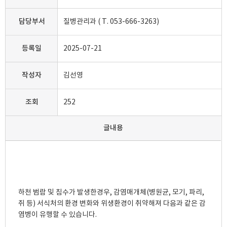
담당부서
질병관리과 ( T. 053-666-3263)
등록일
2025-07-21
작성자
김선영
조회
252
글내용
하천 범람 및 침수가 발생한경우, 감염매개체(병원균, 모기, 파리, 
쥐 등) 서식처의 환경 변화와 위생환경이 취약해져 다음과 같은 감
염병이 유행할 수 있습니다. 
