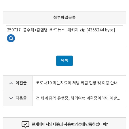
첨부파일목록
250717_풍수해+감염병+카드뉴스_패키지.zip [4355244 byte]
목록
이전글
코로나19 먹는치료제 처방 취급 현황 및 이용 안내
다음글
전 세계 홍역 유행중, 해외여행 계획중이라면 예방접종 꼭 챙기세요!
현재페이지의 내용과 사용편의성에 만족하십니까?