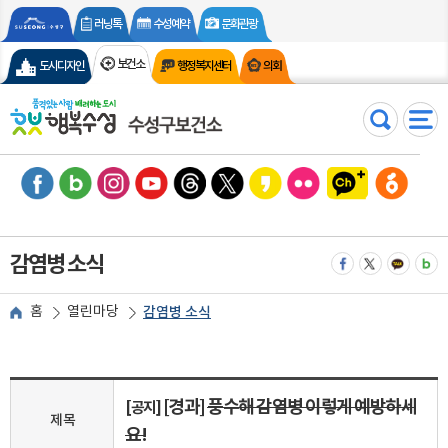
러닝톡
수성예약
문화관광
보건소
도시디자인
행정복지센터
의회
검색
전체메
페이스북
블로그
인스타그램
유튜브
스레드
엑스
카카오스토리
플리커
수성구 카카오톡 채
수성구청 당
감염병 소식
페이스북으로 공유
트위터로 공유
카카오톡 
밴드
홈
열린마당
감염병 소식
[경과]
풍수해 감염병 이렇게 예방하세
[공지]
제목
요!