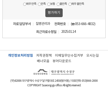
매우 만족
만족
보통
불만족
매우 불만족
자료 담당부서
질병관리과
전화번호
(☎ 053-666-4832)
최근자료수정일
2025.01.14
개인정보처리방침
저작권정책
이메일무단수집거부
오시는길
배너모음
뷰어다운로드
(우)42086 대구광역시 수성구 달구벌대로 2450(범어동) / 대표전화:
053)666-2000
COPYRIGHT Suseong-gu office. All rights reserved.