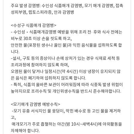
주요 발생 감염병: 수인성 식품매개 감염병, 모기 매개 감염병, 접촉
성피부염, 렙토스피라증, 안과 감염병

<수성구 식품매개 감염병>

- 수인성‧식품매개감염병 예방을 위해 조리 전· 후와 식사 전에는 
비누로 30초 이상 손을 씻도록 하고, 

안전한 물(포장된 생수나 끓인 물)과 익힌 음식물을 섭취하도록 합
니다. 

-설사, 구토 등의 증상이나 손에 상처가 있는 경우 식재료 세척 등 
조리과정에 참여하지 않도록 하며, 

오염된 물이 닿거나 일정시간(약 4시간) 이상 냉장이 유지되지 않
은 음식은 폐기하여 섭취하지 않도록 합니다.

- 특히, 식품의 올바른 보관이 어려워짐에 따라 식중독 발생 위험이 
높아지므로 조리수칙 및 개인위생수칙을 반드시 준수해야합니다.

<모기매개 감염병 예방수칙>

 -모기 유충 서식지인 물 웅덩이, 막힌 배수로 등 고인 물을 제거하
고,

 매개모기가 주로 흡혈하는 야간(밤 10시~새벽4시)에 야외활동을 
자제해야 합니다. 
