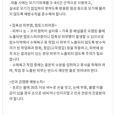
-외출 시에는 모기기피제를 3~4시간 간격으로 사용하고, 

실내로 모기가 침입하지 못하도록 방충망 점검 등으로 모기에 물리
지 않도록 예방수칙을 준수해야 합니다.

< 접촉성 피부염, 렙토스피라증>

 - 피부나 눈‧코의 점막이 설치류‧가축 등 배설물로 오염된 물에 
노출되면 렙토스피라증이나 접촉성 피부병이 발생할 수 있으므로 
침수지역에서 수해복구 등 작업 시 피부가 노출되지 않도록 방수처
리가 된 작업복과 장화, 장갑(고무장갑) 등을 착용하고, 피부에 상
처 또는 찰과상이 있는 경우 피부가 노출되지 않도록 주의가 필요
합니다.

 - 수해복구 작업 중에는 충분히 수분을 섭취하고 휴식을 취해야 하
며, 작업 후 노출된 피부는 반드시 깨끗한 물로 씻어내야 한다.

<안과 감염병 예방수칙>

 - 흐르는 물에 30초 이상 비누로 손을 씻고, 눈에 부종, 출혈 이물
감이 있을 경우 손으로 비비거나 만지지말고 안과 전문의 진료받아
야 합니다. 