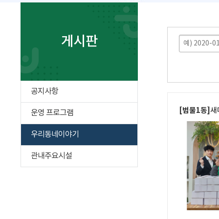
게시판
공지사항
[범물1동]
새마
운영 프로그램
우리동네이야기
관내주요시설