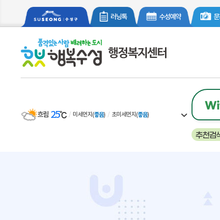
러닝톡
수성예약
문
Wi
25
℃
흐림
일기예보 더보
미세먼지
좋음
초미세먼지
좋음
(
)
(
)
추천검