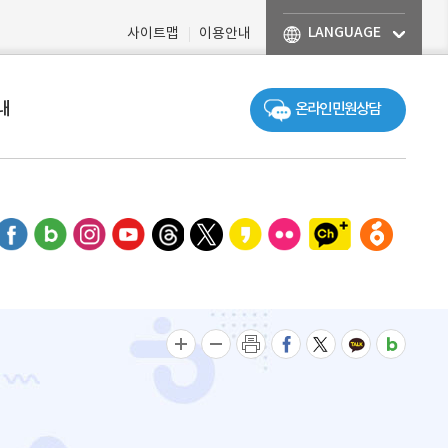
LANGUAGE
사이트맵
이용안내
내
온라인 민원상담
페이스북
블로그
인스타그램
유튜브
스레드
엑스
카카오스토리
플리커
수성구 카카오톡 채널추
수성구청 당근
글자크게
글자작게
인쇄
페이스북으로 공유
트위터로 공유
카카오톡 공유
밴드 공유