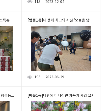
115
2023-12-04
조회
[범물1동]
 김치 나눔
내 생애 최고의 사진 '오늘을 담다' 실시
195
2023-06-29
조회
[범물1동]
장김치 나눔
나만의 미니정원 가꾸기 사업 실시