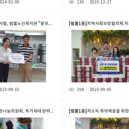
024-02-05
139
2023-12-27
조회
[범물1동]
협, 범물노인복지관 "꽃보다 중년 요리교실" ...
지역사회보장협의체 저소득층 여름 김장
023-09-15
158
2023-09-05
조회
[범물1동]
망나눔위원회, 독거세대 반려식물 전달
저소득 취약계층을 위한 행복동행 김