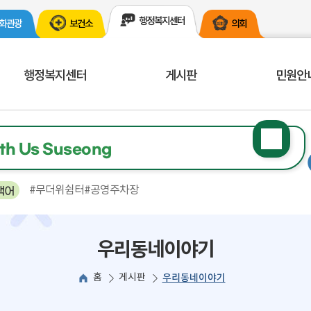
행정복지센터
화관광
보건소
의회
행정복지센터
게시판
민원안
검색
th Us Suseong
기
#무더위쉼터
#공영주차장
색어
우리동네이야기
홈
게시판
우리동네이야기