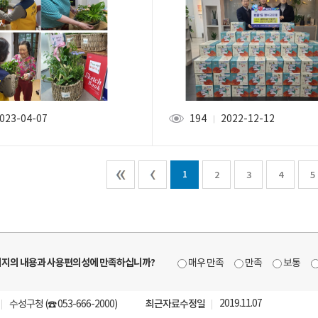
023-04-07
194
2022-12-12
조회
1
2
3
4
5
지의 내용과 사용편의성에 만족하십니까?
매우 만족
만족
보통
최근자료수정일
2019.11.07
수성구청
(☎ 053-666-2000)