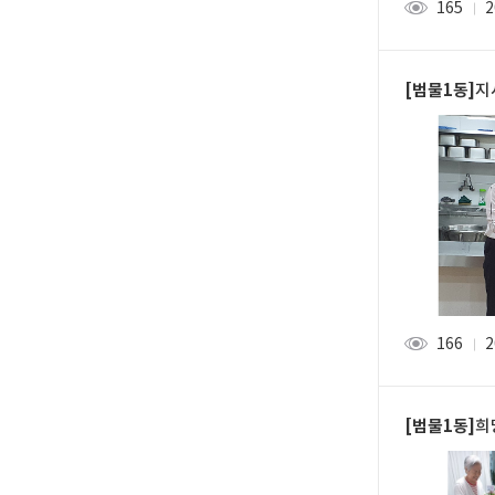
165
2
조회
[범물1동]
지사
166
2
조회
[범물1동]
희