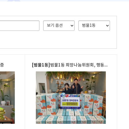
[범물1동]
기증
범물1동 희망나눔위원회, 행동동행 김장김치 나눔