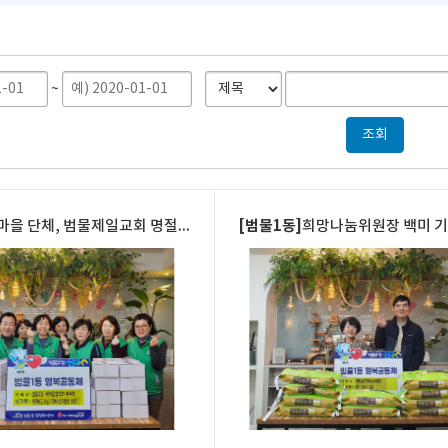
~
[범물1동]
을 단체, 범물제일교회 명절맞이 떡국떡 전달
희망나눔위원장 백미 