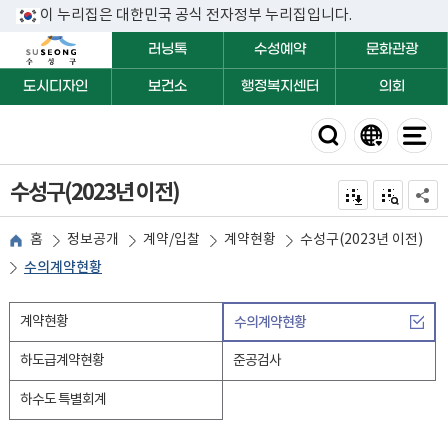
이 누리집은 대한민국 공식 전자정부 누리집입니다.
러닝톡
수성예약
문화관광
도시디자인
보건소
행정복지센터
의회
수성구(2023년 이전)
전자점자 내려받기
점자미리 보
공유하
홈
정보공개
계약/입찰
계약현황
수성구(2023년 이전)
수의계약현황
계약현황
수의계약현황
하도급계약현황
준공검사
하수도 특별회계