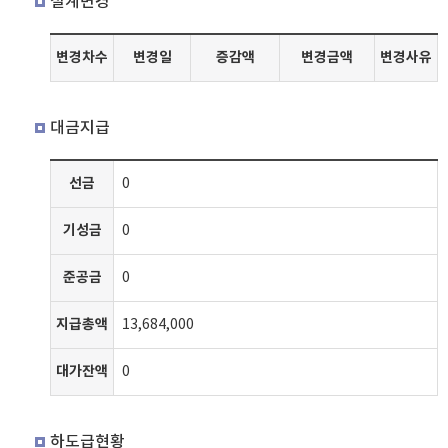
설계변경
변경차수
변경일
증감액
변경금액
변경사유
대금지급
선금
0
기성금
0
준공금
0
지급총액
13,684,000
대가잔액
0
하도급현황