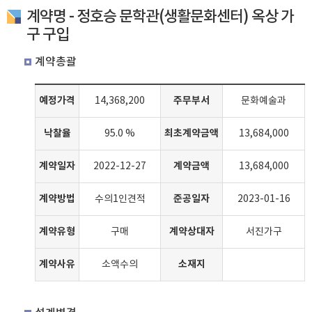
계약명 - 정호승 문학관(생활문화센터) 옥상 가
구 구입
계약총괄
예정가격
주무부서
14,368,200
문화예술과
낙찰율
최초계약금액
95.0 %
13,684,000
계약일자
계약금액
2022-12-27
13,684,000
계약방법
준공일자
수의1인견적
2023-01-16
계약유형
계약상대자
구매
서진가구
계약사유
소재지
소액수의