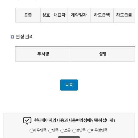
공종
상호
대표자
계약일자
하도급액
하도급율
현장관리
부서명
성명
목록
현재페이지의 내용과 사용편의성에 만족하십니까?
매우 만족
만족
보통
불만족
매우 불만족