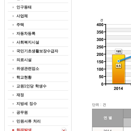
인구동태
사업체
주택
자동차등록
사회복지시설
국민기초생활보장수급자
의료시설
위생관련업소
학교현황
교원1인당 학생수
재정
지방세 징수
단위 : 건
공무원
연 별
민원서류 처리
화재발생