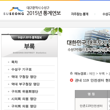
수성구청통계연보
자주찾는 통계
수성구
목차
수성구 기구표
메뉴경로 :
메인 > 부록 >
역대 구청장 명단
관내 119 안전센터 현
역대 부구청장 명단
구의회 위원회명단
명 칭
시의회 의원 명단
만촌119안전센터
구의회 의원 명단