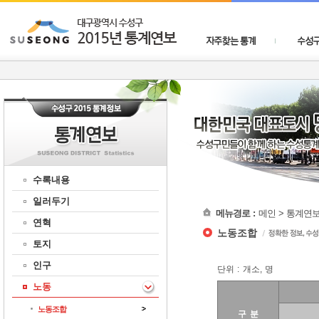
수성구청통계연보
자주찾는 통계
수성구
수록내용
일러두기
메뉴경로 :
메인 > 통계연보
연혁
노동조합
토지
인구
단위 : 개소, 명
노동
노동조합
구 분