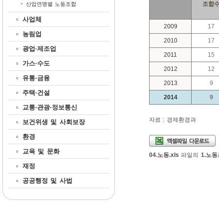
조합
산업연맹별 노동조합
사업체
2009
17
농림업
2010
17
광업·제조업
2011
15
가스·수도
2012
12
유통·금융
2013
9
주택·건설
2014
9
교통·관광·정보통신
자료 : 경제환경과
보건위생 및 사회보장
환경
엑셀파일다운로드
교육 및 문화
04.노동.xls
파일의
1.노
재정
공공행정 및 사법